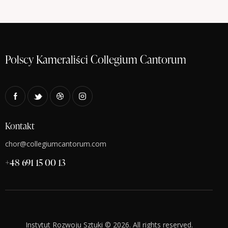
N
a
v
i
Polscy Kameraliści Collegium Cantorum
g
a
t
i
o
Kontakt
n
chor@collegiumcantorum.com
+48 691 15 00 13
Instytut Rozwoju Sztuki © 2026. All rights reserved.