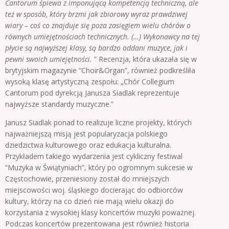
Cantorum śpiewa z imponującą kompetencją
techniczną, ale
też w sposób, który brzmi jak zbiorowy wyraz prawdziwej
wiary – coś co znajduje się poza
zasięgiem wielu chórów o
równych umiejętnościach technicznych. (…) Wykonawcy na tej
płycie są najwyższej klasy, są bardzo oddani muzyce, jak i
pewni swoich umiejętności.
” Recenzja, która ukazała się w
brytyjskim magazynie “Choir&Organ”, również podkreśliła
wysoką klasę artystyczną zespołu: „Chór Collegium
Cantorum pod dyrekcją Janusza Siadlak reprezentuje
najwyższe standardy muzyczne.”
Janusz Siadlak ponad to realizuje liczne projekty, których
najważniejszą misją jest popularyzacja polskiego
dziedzictwa kulturowego oraz edukacja kulturalna.
Przykładem takiego wydarzenia jest cykliczny festiwal
“Muzyka w Świątyniach”, który po ogromnym sukcesie w
Częstochowie, przeniesiony został do mniejszych
miejscowości woj. śląskiego docierając do odbiorców
kultury, którzy na co dzień nie mają wielu okazji do
korzystania z wysokiej klasy koncertów muzyki poważnej.
Podczas koncertów prezentowana jest również historia