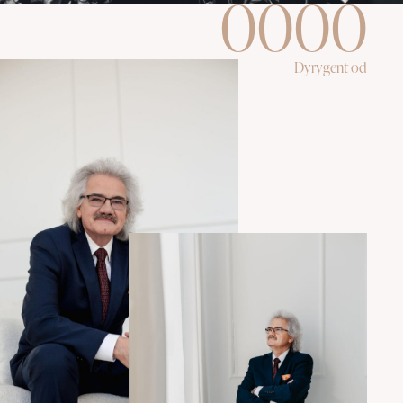
0
0
0
0
Dyrygent od