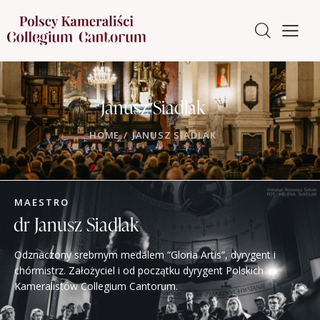
Janusz Siadlak
HOME
JANUSZ SIADLAK
MAESTRO
dr Janusz Siadlak
Odznaczony srebrnym medalem “Gloria Artis”, dyrygent i
chórmistrz. Założyciel i od początku dyrygent Polskich
Kameralistów Collegium Cantorum.