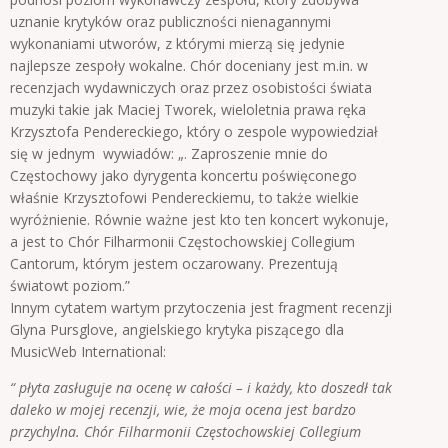
uznanie krytyków oraz publiczności nienagannymi
wykonaniami utworów, z którymi mierzą się jedynie
najlepsze zespoły wokalne. Chór doceniany jest m.in. w
recenzjach wydawniczych oraz przez osobistości świata
muzyki takie jak Maciej Tworek, wieloletnia prawa ręka
Krzysztofa Pendereckiego, który o zespole wypowiedział
się w jednym wywiadów: „. Zaproszenie mnie do
Częstochowy jako dyrygenta koncertu poświęconego
właśnie Krzysztofowi Pendereckiemu, to także wielkie
wyróżnienie. Równie ważne jest kto ten koncert wykonuje,
a jest to Chór Filharmonii Częstochowskiej Collegium
Cantorum, którym jestem oczarowany. Prezentują
światowt poziom.”
Innym cytatem wartym przytoczenia jest fragment recenzji
Glyna Pursglove, angielskiego krytyka piszącego dla
MusicWeb International:
“ płyta zasługuje na ocenę w całości – i każdy, kto doszedł tak
daleko w mojej recenzji, wie, że moja ocena jest
bardzo
przychylna. Chór Filharmonii Częstochowskiej Collegium