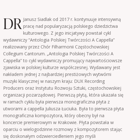
DR
Janusz Siadlak od 2017 r. kontynuuje intensywną
pracę nad popularyzacją polskiego dziedzictwa
kulturowego. Z jego inicjatywy powstał cykl
wydawniczy “Antologia Polskiej Twórczości A Cappella”
realizowany przez Chór Filharmonii Częstochowskiej
Collegium Cantorum. „Antologia Polskiej Twórczości A
Cappella” to cykl wydawniczy promujący najwartościowsze
zjawiska w polskiej kulturze współczesnej. Wydawany jest
nakładem jednej z najbardziej prestiżowych wytwórni
muzyki klasycznej w naszym kraju: DUX Recording
Producers oraz Instytutu Rozwoju Sztuki, częstochowskiej
organizacji pozarządowej. Pierwszą płytą, która ukazała się
w ramach cyklu była pierwsza monograficzna płyta z
utworami a cappella Juliusza Łuciuka. Była to pierwsza płyta
monograficzna kompozytora, który obecny był na
koncercie premierowym w Krakowie. Płyta powstała w
oparciu o wielogodzinne rozmowy z kompozytorem stając
się doskonałym odzwierciedleniem jego myśli