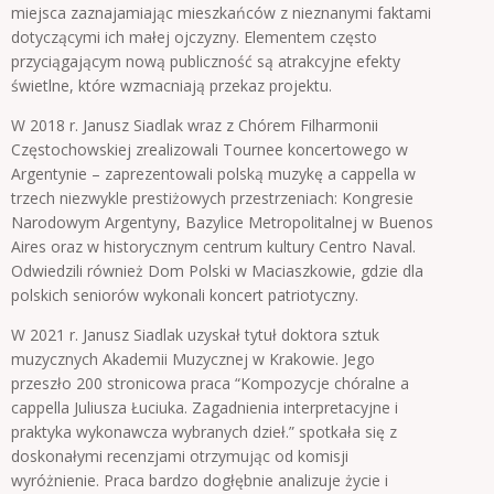
miejsca zaznajamiając mieszkańców z nieznanymi faktami
dotyczącymi ich małej ojczyzny. Elementem często
przyciągającym nową publiczność są atrakcyjne efekty
świetlne, które wzmacniają przekaz projektu.
W 2018 r. Janusz Siadlak wraz z Chórem Filharmonii
Częstochowskiej zrealizowali Tournee koncertowego w
Argentynie – zaprezentowali polską muzykę a cappella w
trzech niezwykle prestiżowych przestrzeniach: Kongresie
Narodowym Argentyny, Bazylice Metropolitalnej w Buenos
Aires oraz w historycznym centrum kultury Centro Naval.
Odwiedzili również Dom Polski w Maciaszkowie, gdzie dla
polskich seniorów wykonali koncert patriotyczny.
W 2021 r. Janusz Siadlak uzyskał tytuł doktora sztuk
muzycznych Akademii Muzycznej w Krakowie. Jego
przeszło 200 stronicowa praca “Kompozycje chóralne a
cappella Juliusza Łuciuka. Zagadnienia interpretacyjne i
praktyka wykonawcza wybranych dzieł.” spotkała się z
doskonałymi recenzjami otrzymując od komisji
wyróżnienie. Praca bardzo dogłębnie analizuje życie i