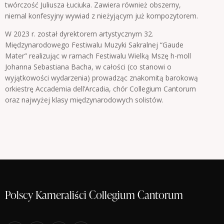
twórczość Juliusza Łuciuka. Zawiera również obszerny,
niemal konfesyjny wywiad z nieżyjącym już kompozytorem.
W 2023 r. został dyrektorem artystycznym 32.
Międzynarodowego Festiwalu Muzyki Sakralnej “Gaude
Mater” realizując w ramach Festiwalu Wielką Mszę h-moll
Johanna Sebastiana Bacha, w całości (co stanowi o
wyjątkowości wydarzenia) prowadząc znakomitą barokową
orkiestrę Accademia dell’Arcadia, chór Collegium Cantorum
oraz najwyżej klasy międzynarodowych solistów.
Polscy Kameraliści Collegium Cantorum