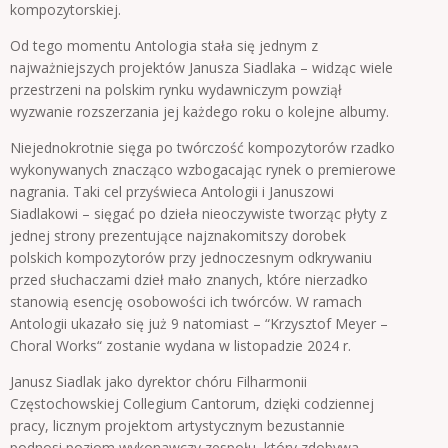
kompozytorskiej.
Od tego momentu Antologia stała się jednym z
najważniejszych projektów Janusza Siadlaka – widząc wiele
przestrzeni na polskim rynku wydawniczym powziął
wyzwanie rozszerzania jej każdego roku o kolejne albumy.
Niejednokrotnie sięga po twórczość kompozytorów rzadko
wykonywanych znacząco wzbogacając rynek o premierowe
nagrania. Taki cel przyświeca Antologii i Januszowi
Siadlakowi – sięgać po dzieła nieoczywiste tworząc płyty z
jednej strony prezentujące najznakomitszy dorobek
polskich kompozytorów przy jednoczesnym odkrywaniu
przed słuchaczami dzieł mało znanych, które nierzadko
stanowią esencję osobowości ich twórców. W ramach
Antologii ukazało się już 9 natomiast – “Krzysztof Meyer –
Choral Works“ zostanie wydana w listopadzie 2024 r.
Janusz Siadlak jako dyrektor chóru Filharmonii
Częstochowskiej Collegium Cantorum, dzięki codziennej
pracy, licznym projektom artystycznym bezustannie
podnosi poziom wykonawczy zespołu, który zdobywa