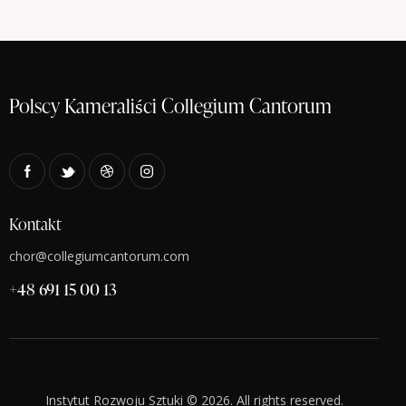
N
a
v
i
Polscy Kameraliści Collegium Cantorum
g
a
t
i
o
Kontakt
n
chor@collegiumcantorum.com
+48 691 15 00 13
Instytut Rozwoju Sztuki © 2026. All rights reserved.