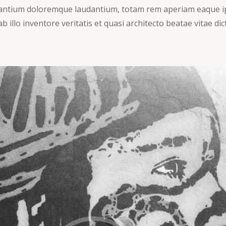
antium doloremque laudantium, totam rem aperiam eaque i
b illo inventore veritatis et quasi architecto beatae vitae dic