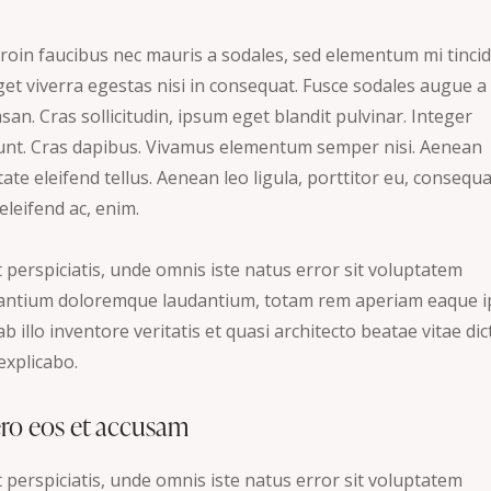
roin faucibus nec mauris a sodales, sed elementum mi tincid
get viverra egestas nisi in consequat. Fusce sodales augue a
an. Cras sollicitudin, ipsum eget blandit pulvinar. Integer
dunt. Cras dapibus. Vivamus elementum semper nisi. Aenean
ate eleifend tellus. Aenean leo ligula, porttitor eu, consequ
 eleifend ac, enim.
 perspiciatis, unde omnis iste natus error sit voluptatem
antium doloremque laudantium, totam rem aperiam eaque i
b illo inventore veritatis et quasi architecto beatae vitae dic
explicabo.
ero eos et accusam
 perspiciatis, unde omnis iste natus error sit voluptatem