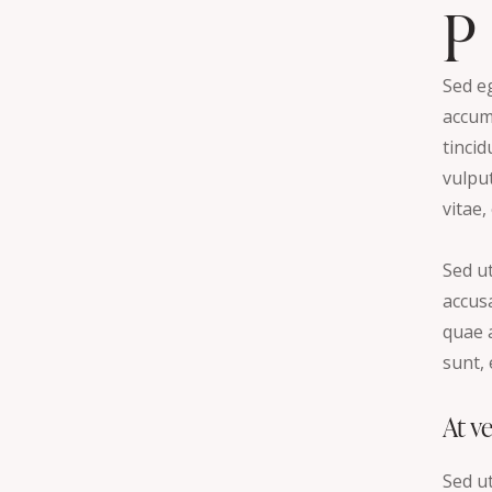
P
Sed e
accums
tinci
vulput
vitae,
Sed ut
accus
quae a
sunt, 
At v
Sed ut