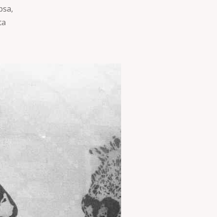
psa,
ta