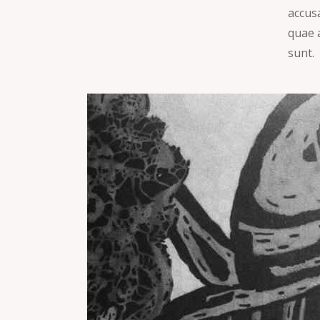
accus
quae a
sunt.