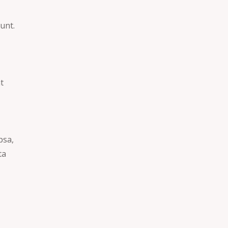
unt.
at
psa,
ta